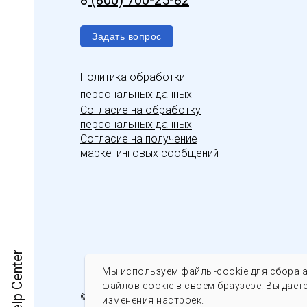
8
(800) 700-25-82
Задать вопрос
Политика обработки
персональных данных
С
огласие на обработку
персональных данных
Согласие на получение
маркетинговых сообщений
Help Center
Мы используем файлы-cookie для сбора а
файлов cookie в своем браузере. Вы даёт
© 2022-2026 ООО «ЭТП МИР». Все права защищен
изменения настроек.