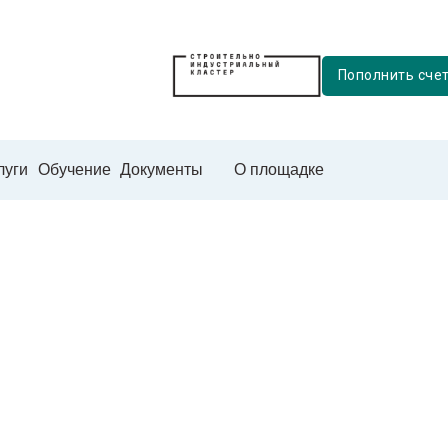
Пополнить сче
луги
Обучение
Документы
О площадке