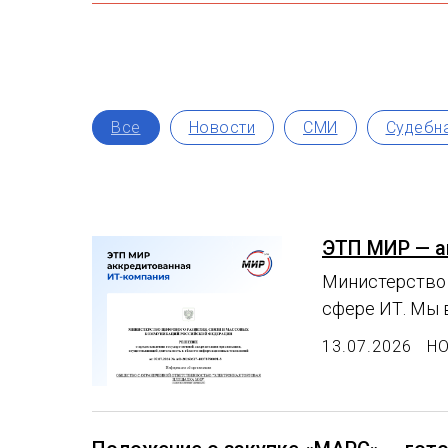
Все
Новости
СМИ
Судебна
ЭТП МИР — а
Министерство 
сфере ИТ. Мы 
13.07.2026
Н