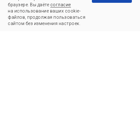
браузере. Вы даёте
согласие
на использование ваших cookie-
файлов, продолжая пользоваться
сайтом без изменения настроек.
ЭЛЕКТРОННАЯ
ТОРГОВАЯ
ПЛОЩАДКА МИР
8 (3452) 57-45-00
8
(800) 700-25-82