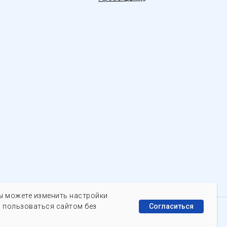
Вы можете изменить настройки
 пользоваться сайтом без
Согласиться
Идентификатор ЭДО «Калуга. Астрал»
2AEE6D1A08E-E4E1-4C6C-9A1B-1CF239B9ECAE