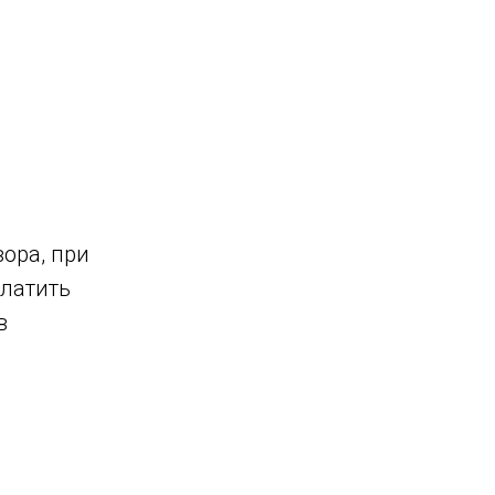
ора, при
платить
в