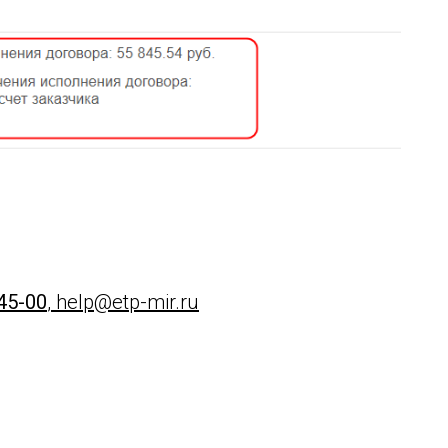
-45-00
,
help@etp-mir.ru