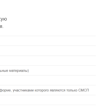
кую
я.