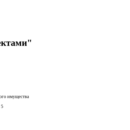
ектами"
ого имущества
 5