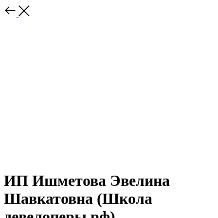
ИП Ишметова Эвелина
Шавкатовна (Школа
девелоперы.рф)