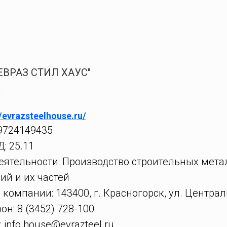
ЕВРАЗ СТИЛ ХАУС"
:
//evrazsteelhouse.ru/
9724149435
: 25.11
еятельности: Производство строительных мета
ий и их частей
 компании: 143400, г. Красногорск, ул. Центральн
он: 8 (3452) 728-100
: info.house@evrazteel.ru