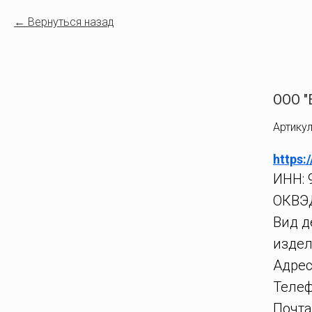
Вернуться назад
ООО "
Артикул
https:
ИНН: 
ОКВЭД
Вид д
издел
Адрес
Телеф
Почта