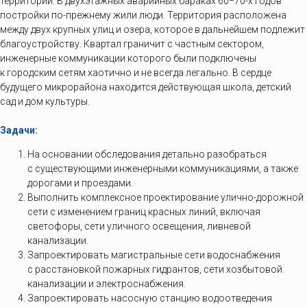
территории. В двухэтажных аварийных бараках 60−70-х годов
постройки по-прежнему жили люди. Территория расположена
между двух крупных улиц и озера, которое в дальнейшем подлежит
благоустройству. Квартал граничит с частным сектором,
инженерные коммуникации которого были подключены
к городским сетям хаотично и не всегда легально. В сердце
будущего микрорайона находится действующая школа, детский
сад и дом культуры.
Задачи:
На основании обследования детально разобраться
с существующими инженерными коммуникациями, а также
дорогами и проездами.
Выполнить комплексное проектирование улично-дорожной
сети с изменением границ красных линий, включая
светофоры, сети уличного освещения, ливневой
канализации.
Запроектировать магистральные сети водоснабжения
с расстановкой пожарных гидрантов, сети хозбытовой
канализации и электроснабжения.
Запроектировать насосную станцию водоотведения