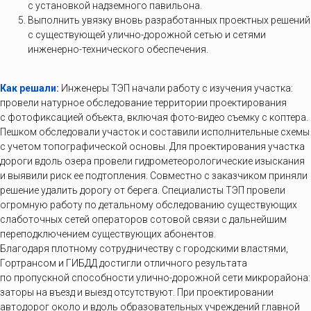
с установкой надземного павильона.
Выполнить увязку вновь разработанных проектных решений
с существующей улично-дорожной сетью и сетями
инженерно-технического обеспечения.
Как решали:
Инженеры ТЭП начали работу с изучения участка:
провели натурное обследование территории проектирования
с фотофиксацией объекта, включая фото-видео съемку с коптера.
Пешком обследовали участок и составили исполнительные схемы
с учетом топографической основы. Для проектирования участка
дороги вдоль озера провели гидрометеорологические изыскания
и выявили риск ее подтопления. Совместно с заказчиком приняли
решение удалить дорогу от берега. Специалисты ТЭП провели
огромную работу по детальному обследованию существующих
слаботочных сетей операторов сотовой связи с дальнейшим
переподключением существующих абонентов.
Благодаря плотному сотрудничеству с городскими властями,
Гортрансом и ГИБДД достигли отличного результата
по пропускной способности улично-дорожной сети микрорайона:
заторы на въезд и выезд отсутствуют. При проектировании
автодорог около и вдоль образовательных учреждений главной