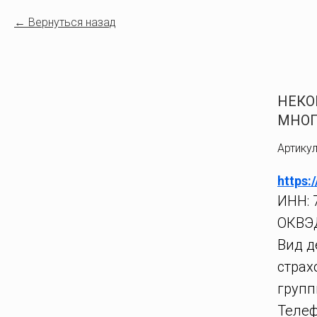
Вернуться назад
НЕКО
МНОГ
Артикул
https:
ИНН: 
ОКВЭД
Вид д
страх
групп
Телеф