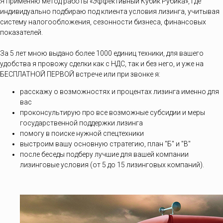
Я применяю метод работы «Эффективный Кубик Рубика», где
индивидуально подбираю под клиента условия лизинга, учитывая
систему налогообложения, сезонности бизнеса, финансовых
показателей.
За 5 лет мною выдано более 1000 единиц техники, для вашего
удобства я провожу сделки как с НДС, так и без него, и уже на
БЕСПЛАТНОЙ ПЕРВОЙ встрече или при звонке я:
расскажу о возможностях и процентах лизинга именно для
вас
проконсультирую про все возможные субсидии и меры
государственной поддержки лизинга
помогу в поиске нужной спецтехники
выстроим вашу основную стратегию, план "Б" и "В"
после беседы подберу лучшие для вашей компании
лизинговые условия (от 5 до 15 лизинговых компаний).