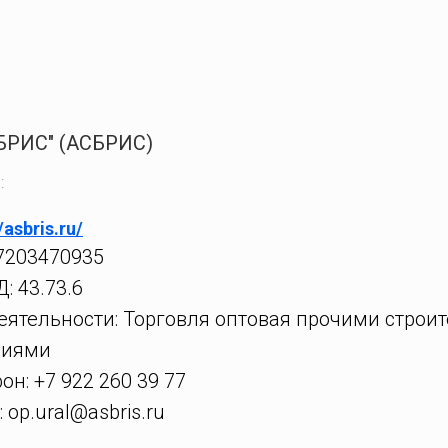
БРИС" (АСБРИС)
:
/asbris.ru/
7203470935
: 43.73.6
еятельности: Торговля оптовая прочими стро
лиями
он: +7 922 260 39 77
 op.ural@asbris.ru